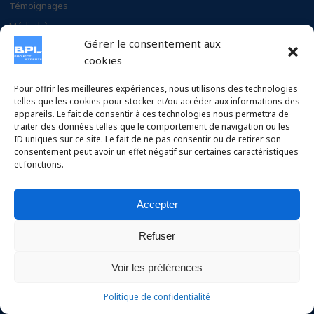
Témoignages
Médiathèque
Gérer le consentement aux
Documents
cookies
CARRIERE
Pour offrir les meilleures expériences, nous utilisons des technologies
telles que les cookies pour stocker et/ou accéder aux informations des
appareils. Le fait de consentir à ces technologies nous permettra de
Pourquoi choisir BPL
traiter des données telles que le comportement de navigation ou les
Postulez à nos offres
ID uniques sur ce site. Le fait de ne pas consentir ou de retirer son
consentement peut avoir un effet négatif sur certaines caractéristiques
et fonctions.
Accepter
Copyright © 2026 BPL Project Experts SAS – Conception :
Refuser
Design by Chelty
.
Voir les préférences
Politique de confidentialité