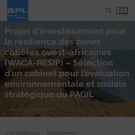
Projet d’investissement pour
la résilience des zones
côtières ouest-africaines
(WACA-RESIP) – Sélection
À propos
d’un cabinet pour l’évaluation
Métiers
Présentation
environnementale et sociale
Expertises
Transport et mobilité urbaine
stratégique du PAGIL
Notre équipe
Projets
Études et Conception
Énergie, électricité et électrification
Organigramme
ACCUEIL
PUBLICATIONS
Presse
Transport
Supervision des travaux
Eau et Assainissement
Politique Qualité – Sécurité – Environnement
Carrière
Actualité
Energie
Conseil, Assistance et Appui
Bâtiment et développement urbain
Certifications
8 SEPTEMBRE 2022
-
ENVIRONNEMENT