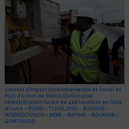
Constat d’Impact Environnemental et Social et
Plan d’Action de Réinstallation pour
l’électrification rurale de 426 localités en Côte
d’Ivoire – PORO – TCHOLOGO – BAGOUE –
WORODOUGOU – BERE – BAFING – BOUKANI –
GONTOUGO