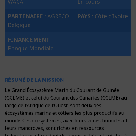
WACA
En cours
PARTENAIRE
: AGRECO
PAYS
: Côte d’Ivoire
Belgique
FINANCEMENT
:
Banque Mondiale
RÉSUMÉ DE LA MISSION
Le Grand Écosystème Marin du Courant de Guinée
(GCLME) et celui du Courant des Canaries (CCLME) au
large de l’Afrique de l’Ouest, sont deux des
écosystèmes marins et côtiers les plus productifs au
monde. Ces écosystèmes, avec leurs zones humides et
leurs mangroves, sont riches en ressources
halieutiques et rendent des services liés à la pêche, à