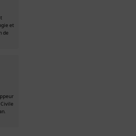
t
ogie et
n de
oppeur
 Civile
an.