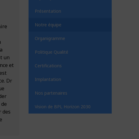
Présentation
Notre équipe
ire
Organigramme
n
la
Politique Qualité
nt un
ance et
Certifications
est
Implantation
ce. Dr
ue
Nos partenaires
der
n de
Vision de BPL Horizon 2030
r des
e