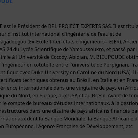
OUDE
tance et Appui
éveloppement urbain
offres
 Développement rural
st le Président de BPL PROJECT EXPERTS SAS. Il est titula
r d’institut international d’ingénierie de l’eau et de
 et Climat
es
gadougou (Ex-Ecole Inter-états d’ingénieurs - EIER). Ancie
AS 24 du Lycée Scientifique de Yamoussoukro, et passé par 
rmation Géographique (SIG) & TIC
Horizon 2030
himie à l’Université de Cocody, Abidjan, M. BIEUPOUDE obti
t
 l’ingénieur en cotutelle entre l’université de Perpignan, Fr
entifique avec Duke University en Caroline du Nord (USA). Il 
certificats techniques obtenus au Brésil, en Italie et en Fran
ience internationale dans une vingtaine de pays en Afriq
ique du Nord, en Europe, aux USA et au Brésil. Avant de fon
ur le compte de bureaux d’études internationaux, à la gestio
frastructures dans une dizaine de pays africains financés pa
ternationaux dont la Banque Mondiale, la Banque Africaine d
n Européenne, l’Agence Française de Développement, etc.