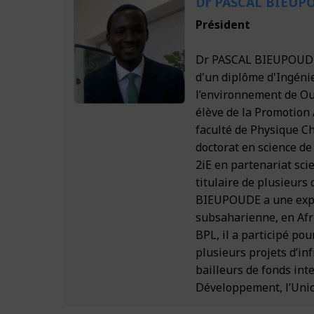
Dr PASCAL BIEUP
Carrière
Actualité
Energie
Conseil, Assis
Bâtiment et d
Président
Certifications
Contacts
Postuler à nos 
Eau
Agriculture et
Implantation
Dr PASCAL BIEUPOUDE e
Français
d'un diplôme d'Ingénieu
Bâtiment
Environnement
Nos partenair
l’environnement de Oua
Français
Agriculture
élève de la Promotion 
Système d’Info
Vision de BPL 
English
faculté de Physique C
Environnemen
doctorat en science de
2iE en partenariat sci
SIG & TIC
titulaire de plusieurs 
BIEUPOUDE a une expér
subsaharienne, en Afr
BPL, il a participé po
plusieurs projets d’in
bailleurs de fonds in
Développement, l’Unio