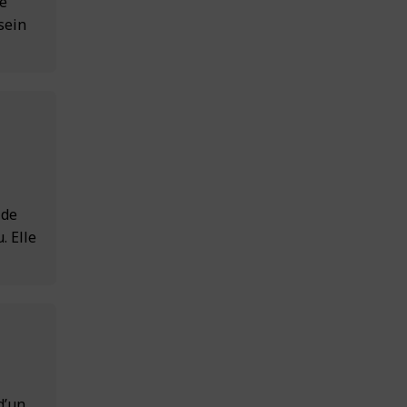
le
 sein
 de
. Elle
d’un