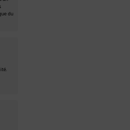
s
ique du
ité.