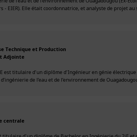
erie de l’eau et de l’environnement de Ouagadougou (Ex-Eco
s - EIER). Elle était coordonnatrice, et analyste de projet au
e Technique et Production
t Adjointe
t titulaire d'un diplôme d'Ingénieur en génie électrique
al d’ingénierie de l’eau et de l’environnement de Ouagadougou
e centrale
titulaire d'un diplôme de Bachelor en Ingénierie du 2iE et 