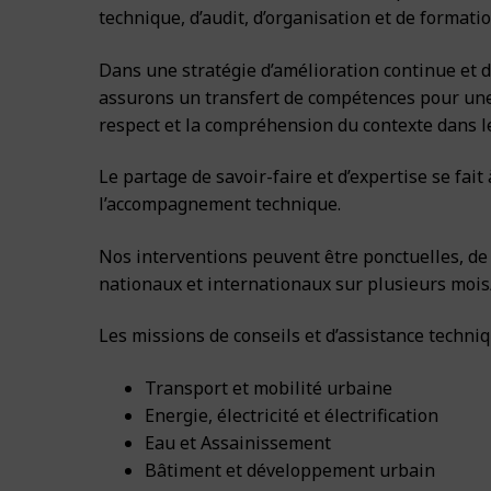
technique, d’audit, d’organisation et de formatio
Carrière
Actualité
Energie
Conseil, Assis
Bâtiment et d
Certifications
Contacts
Postuler à nos 
Dans une stratégie d’amélioration continue et 
Eau
Agriculture et
Implantation
assurons un transfert de compétences pour une
Français
Bâtiment
respect et la compréhension du contexte dans le
Environnement
Nos partenair
Français
Agriculture
Le partage de savoir-faire et d’expertise se fai
Système d’Info
Vision de BPL 
English
l’accompagnement technique.
Environnemen
Nos interventions peuvent être ponctuelles, de
SIG & TIC
nationaux et internationaux sur plusieurs mois/
Les missions de conseils et d’assistance techni
Transport et mobilité urbaine
Energie, électricité et électrification
Eau et Assainissement
Bâtiment et développement urbain