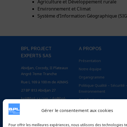
Agriculture et Développement rurale
Environnement et Climat
Système d’Information Géographique (SIG
BPL PROJECT
A PROPOS
EXPERTS SAS
Présentation
Abidjan, Cocody, II Plateaux
Notre équipe
Angré 7eme Tranche
Organigramme
Rue L 169 à 100 m de AIMAS
Politique Qualité – Sécurité 
27 BP 813 Abidjan 27
Environnement
bpl@bpl-sa.com / dg@bpl-
Certifications
sa.com / tech@bpl-sa.com
Implantation
Gérer le consentement aux cookies
Nos partenaires
INFORMATIONS
Vision 2030
Pour offrir les meilleures expériences, nous utilisons des technologies te