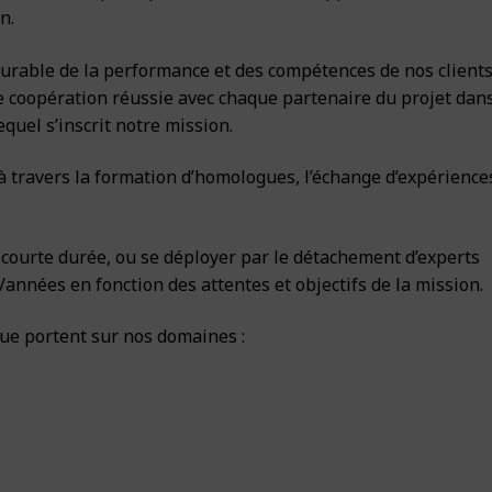
n.
tance et Appui
éveloppement urbain
offres
durable de la performance et des compétences de nos clients
 Développement rural
 coopération réussie avec chaque partenaire du projet dans
quel s’inscrit notre mission.
 et Climat
es
t à travers la formation d’homologues, l’échange d’expérience
rmation Géographique (SIG) & TIC
Horizon 2030
t
 courte durée, ou se déployer par le détachement d’experts
années en fonction des attentes et objectifs de la mission.
que portent sur nos domaines :