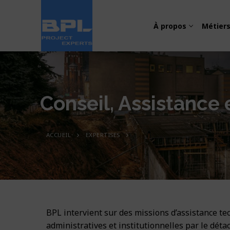
À propos
Métier
Conseil, Assistance 
ACCUEIL
EXPERTISES
À propos
Métiers
Présentation
Expertises
Transport et m
Notre équipe
Projets
Études et Conc
Énergie, électri
Organigramm
BPL intervient sur des missions d’assistance te
Presse
Transport
Supervision de
Eau et Assain
administratives et institutionnelles par le dét
Politique Qual