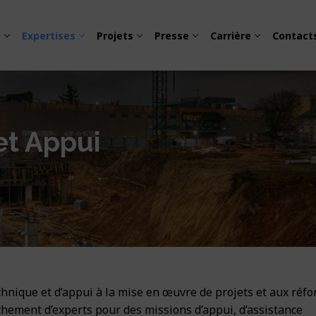
s
Expertises
Projets
Presse
Carrière
Contact
et Appui
obilité urbaine
eption
cité et électrification
e
chnique et d’appui à la mise en œuvre de projets et aux réf
s travaux
issement
achement d’experts pour des missions d’appui, d’assistance
ité – Sécurité – Environnement