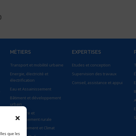
)
MÉTIERS
EXPERTISES
Transport et mobilité urbaine
Etudes et conception
T
Energie, électricité et
Supervision des travaux
É
électrification
Conseil, assistance et appui
E
Eau et Assainissement
–
B
Bâtiment et développement
A
urbain
E
Agriculture et
S
Développement rurale
Environnement et Climat
lles que les