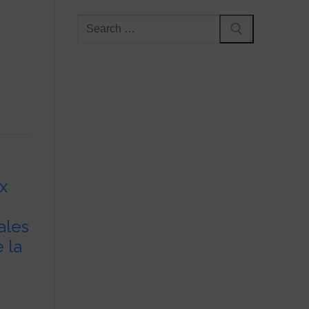
e
x
e
ales
 la