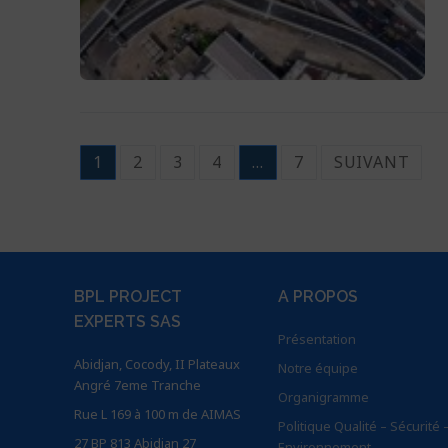
1
2
3
4
…
7
SUIVANT
BPL PROJECT
A PROPOS
EXPERTS SAS
Présentation
Abidjan, Cocody, II Plateaux
Notre équipe
Angré 7eme Tranche
Organigramme
Rue L 169 à 100 m de AIMAS
Politique Qualité – Sécurité 
27 BP 813 Abidjan 27
Environnement