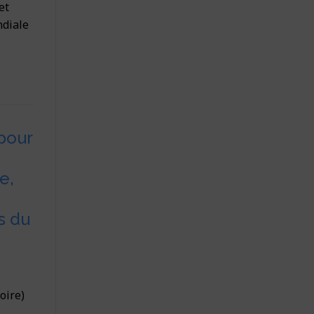
et
diale
pour
e,
s du
oire)