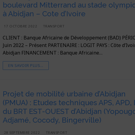
boulevard Mitterrand au stade olympi
tance et Appui
éveloppement urbain
à Abidjan – Cote d’Ivoire
offres
 Développement rural
17 OCTOBRE 2022
TRANSPORT
 et Climat
es
CLIENT : Banque Africaine de Développement (BAD) PÉRIO
Juin 2022 – Présent PARTENAIRE : LOGIT PAYS : Côte d’Ivoi
rmation Géographique (SIG) & TIC
Horizon 2030
Abidjan FINANCEMENT : Banque Africaine…
t
EN SAVOIR PLUS...
Projet de mobilité urbaine d’Abidjan
(PMUA) : Etudes techniques APS, APD,
du BRT EST-OUEST d’Abidjan (Yopoug
Adjamé, Cocody, Bingerville)
28 SEPTEMBRE 2022
TRANSPORT