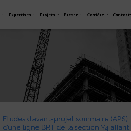
s
Expertises
Projets
Presse
Carrière
Contact
obilité urbaine
eption
cité et électrification
e
Etudes d’avant-projet sommaire (APS)
s travaux
d’une ligne BRT de la section Y4 allant
issement
ité – Sécurité – Environnement