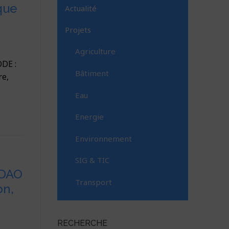
que
Actualité
Projets
Agriculture
DE :
Bâtiment
re,
Eau
Energie
Environnement
SIG & TIC
 DAO
Transport
on,
RECHERCHE