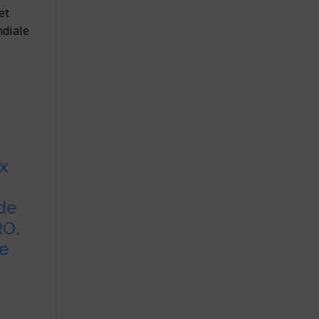
et
diale
x
e
 de
RO,
e