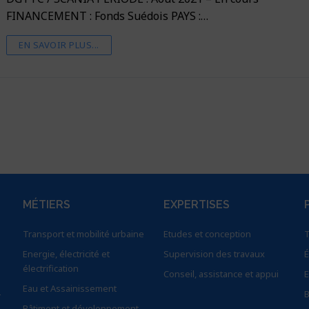
FINANCEMENT : Fonds Suédois PAYS :…
EN SAVOIR PLUS...
MÉTIERS
EXPERTISES
Transport et mobilité urbaine
Etudes et conception
T
Energie, électricité et
Supervision des travaux
É
électrification
Conseil, assistance et appui
E
Eau et Assainissement
–
B
Bâtiment et développement