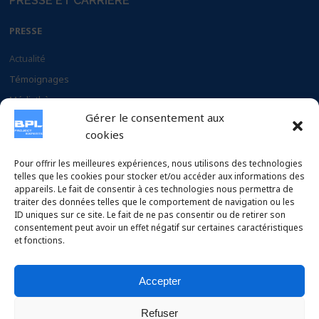
PRESSE ET CARRIÈRE
PRESSE
Actualité
Témoignages
Médiathèque
Gérer le consentement aux
Documents
cookies
CARRIERE
Pour offrir les meilleures expériences, nous utilisons des technologies
telles que les cookies pour stocker et/ou accéder aux informations des
appareils. Le fait de consentir à ces technologies nous permettra de
Pourquoi choisir BPL
traiter des données telles que le comportement de navigation ou les
Postulez à nos offres
ID uniques sur ce site. Le fait de ne pas consentir ou de retirer son
consentement peut avoir un effet négatif sur certaines caractéristiques
et fonctions.
Accepter
Copyright © 2026 BPL Project Experts SAS – Conception :
Refuser