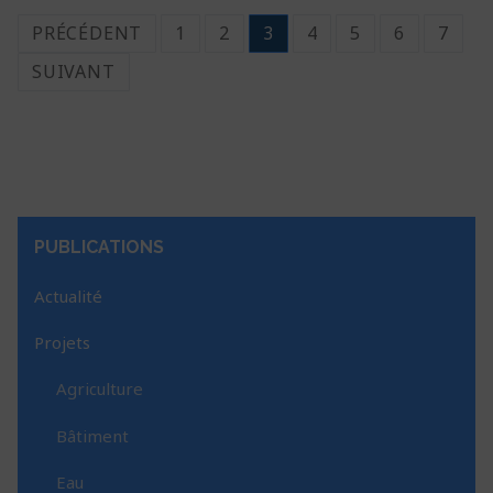
PRÉCÉDENT
1
2
3
4
5
6
7
SUIVANT
PUBLICATIONS
Actualité
Projets
Agriculture
Bâtiment
Eau