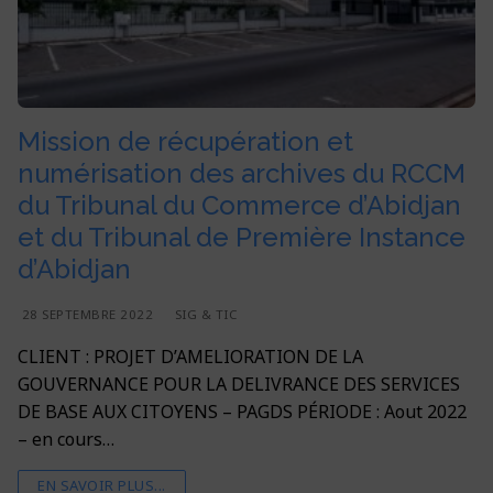
Contacts
Postuler à nos offres
Eau
Agriculture et Développement rural
Implantation
Français
Bâtiment
Environnement et Climat
Français
Nos partenaires
Agriculture
Système d’Information Géographique (SIG) & TIC
English
Mission de récupération et
Vision de BPL Horizon 2030
Environnement
numérisation des archives du RCCM
du Tribunal du Commerce d’Abidjan
SIG & TIC
et du Tribunal de Première Instance
d’Abidjan
28 SEPTEMBRE 2022
SIG & TIC
CLIENT : PROJET D’AMELIORATION DE LA
GOUVERNANCE POUR LA DELIVRANCE DES SERVICES
DE BASE AUX CITOYENS – PAGDS PÉRIODE : Aout 2022
– en cours…
EN SAVOIR PLUS...